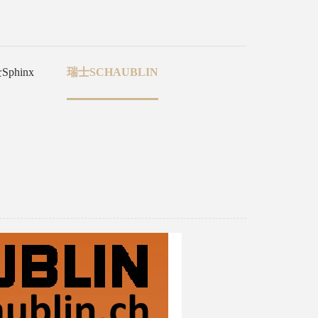
phinx
瑞士SCHAUBLIN